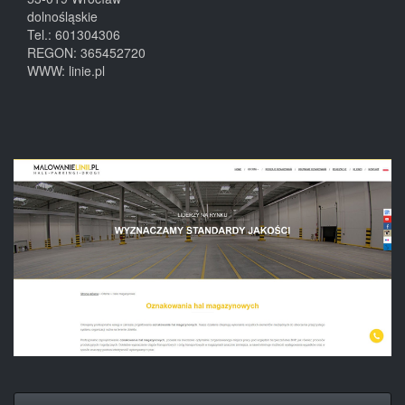
dolnośląskie
Tel.:
601304306
REGON: 365452720
WWW:
linie.pl