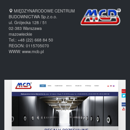
MIĘDZYNARODOWE CENTRUM
BUDOWNICTWA Sp.z.o.o.
ul. Grójecka 128 / 51
02-383
Warszawa
mazowieckie
Tel.:
+48 (22) 668 84 50
REGON: 0115705070
WWW:
www.mcb.pl