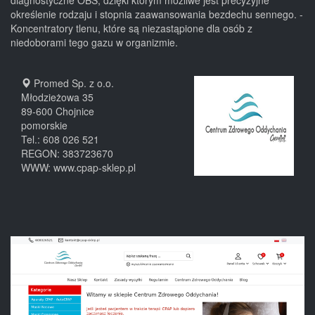
diagnostyczne OBS, dzięki którym możliwe jest precyzyjne
określenie rodzaju i stopnia zaawansowania bezdechu sennego. -
Koncentratory tlenu, które są niezastąpione dla osób z
niedoborami tego gazu w organizmie.
Promed Sp. z o.o.
Młodzieżowa 35
89-600
Chojnice
pomorskie
Tel.:
608 026 521
REGON: 383723670
WWW:
www.cpap-sklep.pl