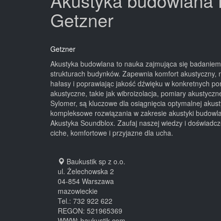
Akustyka budowlana B
Getzner
Getzner
Akustyka budowlana to nauka zajmująca się badaniem i
strukturach budynków. Zapewnia komfort akustyczny, 
hałasy i poprawiając jakość dźwięku w konkretnych po
akustyczne, takie jak wibroizolacja, pomiary akustyczn
Sylomer, są kluczowe dla osiągnięcia optymalnej akust
kompleksowe rozwiązania w zakresie akustyki budowla
Akustyka Soundblox. Zaufaj naszej wiedzy i doświadcz
ciche, komfortowe i przyjazne dla ucha.
Baukustik sp z o.o.
ul. Żelechowska 2
04-854
Warszawa
mazowieckie
Tel.:
732 922 622
REGON: 521965369
WWW:
baukustik.com