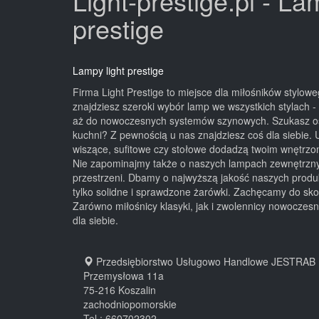
Light-prestige.pl - La
prestige
Lampy light prestige
Firma Light Prestige to miejsce dla miłośników stylowe
znajdziesz szeroki wybór lamp we wszystkich stylach -
aż do nowoczesnych systemów szynowych. Szukasz oświ
kuchni? Z pewnością u nas znajdziesz coś dla siebie
wiszące, sufitowe czy stołowe dodadzą twoim wnętrzo
Nie zapominajmy także o naszych lampach zewnętrznyc
przestrzeni. Dbamy o najwyższą jakość naszych produ
tylko solidne i sprawdzone żarówki. Zachęcamy do skor
Zarówno miłośnicy klasyki, jak i zwolennicy nowoczes
dla siebie.
Przedsiębiorstwo Usługowo Handlowe JESTRAB
Przemysłowa 11a
75-216
Koszalin
zachodniopomorskie
Tel.:
660702302